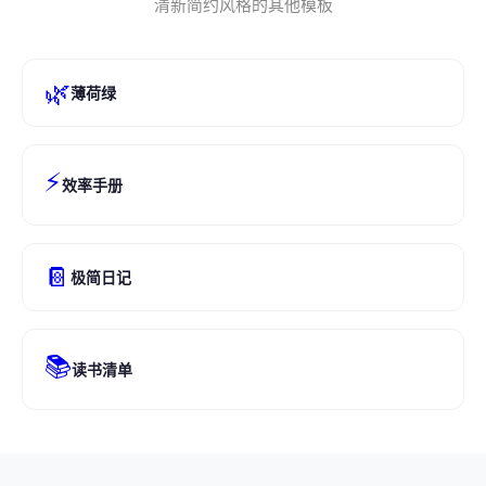
清新简约风格的其他模板
🌿
薄荷绿
⚡
效率手册
📔
极简日记
📚
读书清单