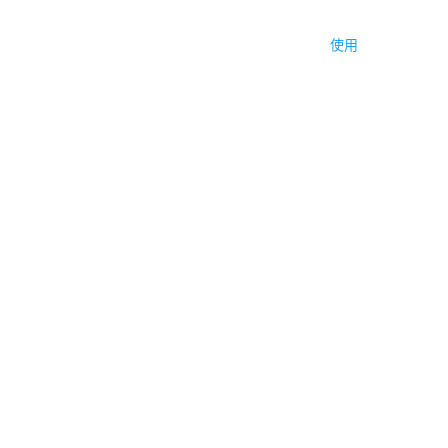
编辑器
帮助中心
产品知识库
应用介绍
使用