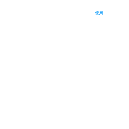
编辑器
帮助中心
产品知识库
应用介绍
使用