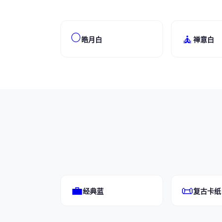
🌕
🧘
皓月白
禅意白
💼
📜
经典蓝
复古卡纸