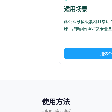
样性和包容性，每个
适用场景
点。
此公众号模板素材非常适
版，帮助创作者打造专业
纯净
设计
美学
用这个
格调
持和热爱是最好的老
ORE
使用方法
内容
三步套用主题模板