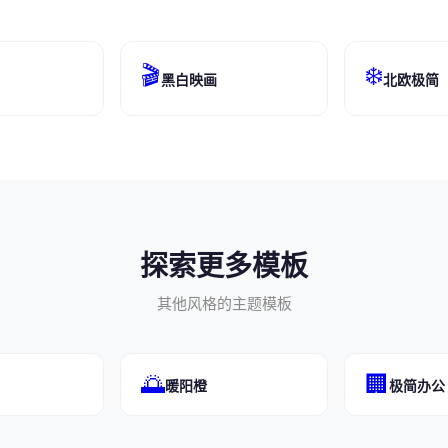
🎬
❄️
黑白映画
北欧极简
探索更多模板
其他风格的主题模板
🌅
🏢
暖阳橙
极简办公