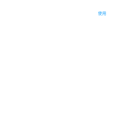
编辑器
帮助中心
产品知识库
应用介绍
使用