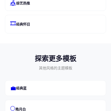
🎪
综艺热推
🎞️
经典怀旧
探索更多模板
其他风格的主题模板
💼
经典蓝
🌕
皓月白