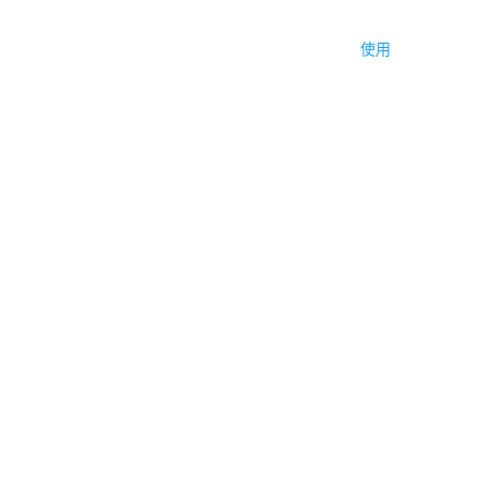
编辑器
帮助中心
产品知识库
应用介绍
使用