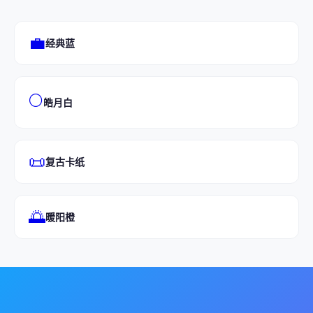
💼
经典蓝
🌕
皓月白
📜
复古卡纸
🌅
暖阳橙